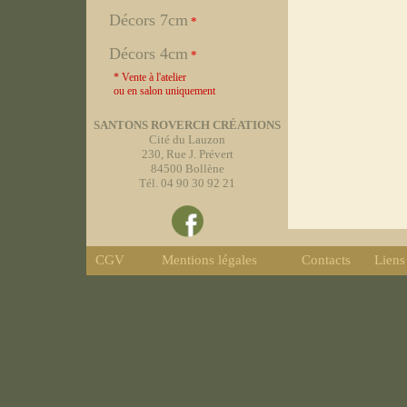
Décors 7cm
*
Décors 4cm
*
* Vente à l'atelier
ou en salon uniquement
SANTONS ROVERCH CRÉATIONS
Cité du Lauzon
230, Rue J. Prévert
84500 Bollène
Tél. 04 90 30 92 21
CGV
Mentions légales
Contacts
Liens