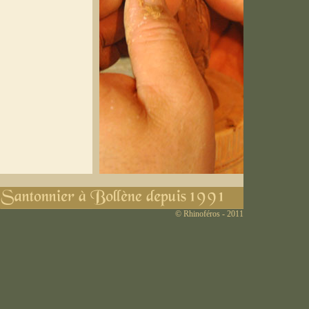
© Rhinoféros - 2011