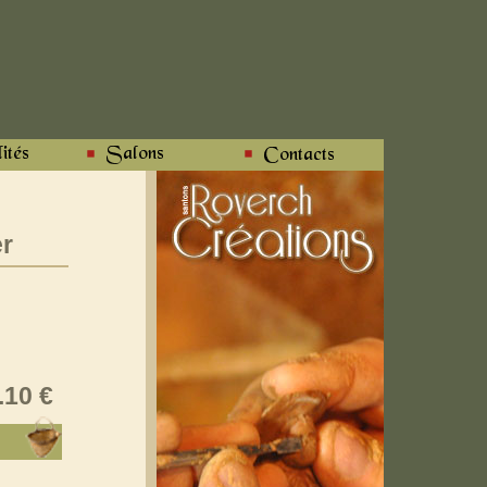
r
.10 €