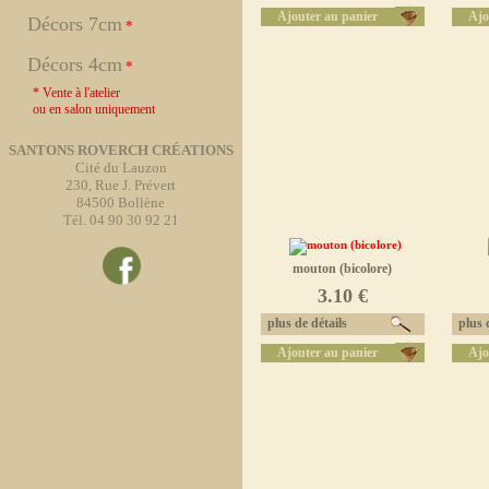
Ajouter au panier
Ajo
Décors 7cm
*
Décors 4cm
*
* Vente à l'atelier
ou en salon uniquement
SANTONS ROVERCH CRÉATIONS
Cité du Lauzon
230, Rue J. Prévert
84500 Bollène
Tél. 04 90 30 92 21
mouton (bicolore)
3.10 €
plus de détails
plus d
Ajouter au panier
Ajo