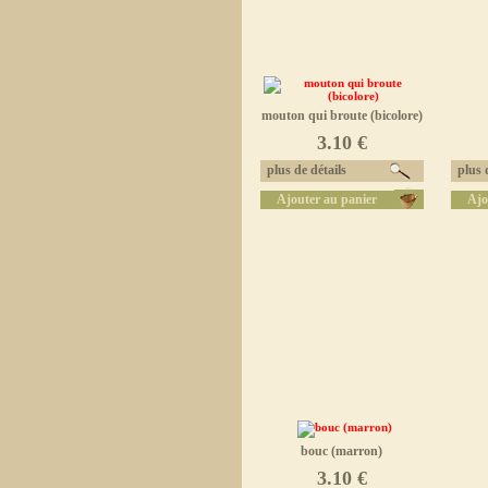
mouton qui broute (bicolore)
3.10 €
plus de détails
plus d
Ajouter au panier
Ajo
bouc (marron)
3.10 €