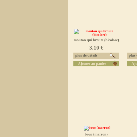
mouton qui broute (bicolore)
3.10 €
plus de détails
plus d
Ajouter au panier
Ajo
bouc (marron)