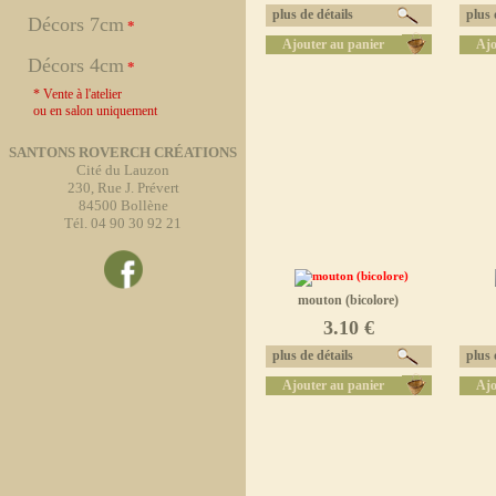
plus de détails
plus d
Décors 7cm
*
Ajouter au panier
Ajo
Décors 4cm
*
* Vente à l'atelier
ou en salon uniquement
SANTONS ROVERCH CRÉATIONS
Cité du Lauzon
230, Rue J. Prévert
84500 Bollène
Tél. 04 90 30 92 21
mouton (bicolore)
3.10 €
plus de détails
plus d
Ajouter au panier
Ajo